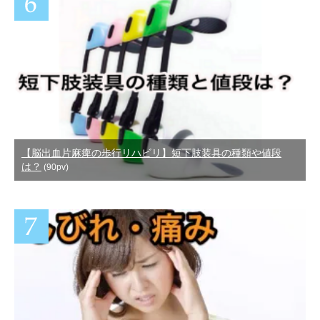
【脳出血片麻痺の歩行リハビリ】短下肢装具の種類や値段
は？
(90pv)