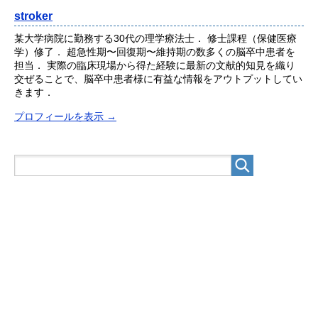
stroker
某大学病院に勤務する30代の理学療法士． 修士課程（保健医療
学）修了． 超急性期〜回復期〜維持期の数多くの脳卒中患者を
担当． 実際の臨床現場から得た経験に最新の文献的知見を織り
交ぜることで、脳卒中患者様に有益な情報をアウトプットしてい
きます．
プロフィールを表示 →