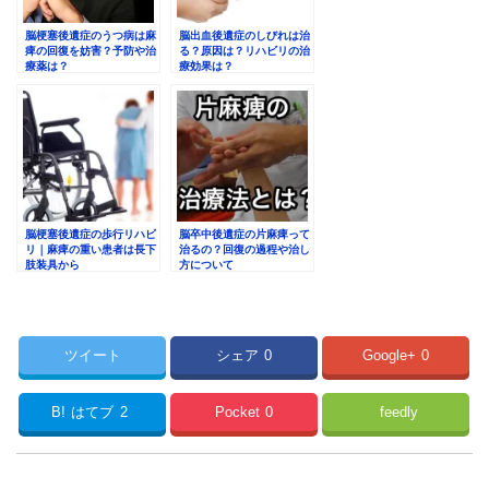
脳梗塞後遺症のうつ病は麻
脳出血後遺症のしびれは治
痺の回復を妨害？予防や治
る？原因は？リハビリの治
療薬は？
療効果は？
脳梗塞後遺症の歩行リハビ
脳卒中後遺症の片麻痺って
リ｜麻痺の重い患者は長下
治るの？回復の過程や治し
肢装具から
方について
ツイート
シェア
0
Google+
0
B!
はてブ
2
Pocket
0
feedly