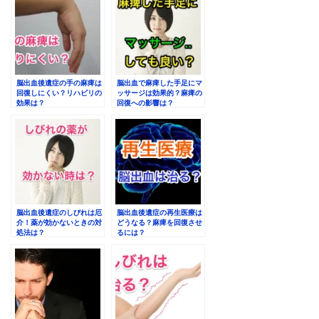
脳出血後遺症の手の麻痺は
脳出血で麻痺した手足にマ
回復しにくい？リハビリの
ッサージは効果的？麻痺の
効果は？
回復への影響は？
脳出血後遺症のしびれは厄
脳出血後遺症の再生医療は
介！薬が効かないときの対
どうなる？麻痺を回復させ
処法は？
るには？