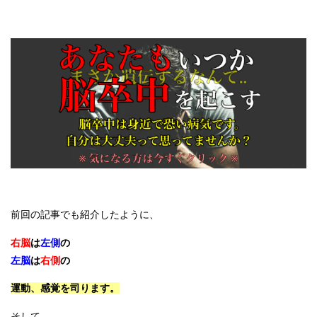
前回の記事でも紹介したように、
右脳
は
左側
の
左脳
は
右側
の
運動、感覚を司ります。
そして、