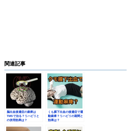
関連記事
脳出血後遺症の麻痺は
くも膜下出血の後遺症で運
TMSで治る？リハビリと
動麻痺？リハビリの期間と
の併用効果は？
効果は？