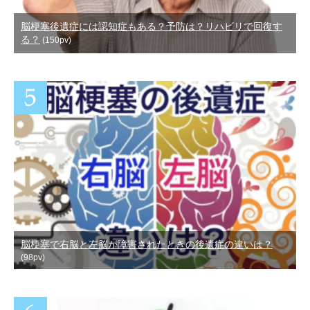
脳梗塞後遺症には認知症もある？予防は？リハビリで回復す
る？
(150pv)
脳梗塞で右脳と左脳が障害されたときの後遺症の違いは？
(98pv)