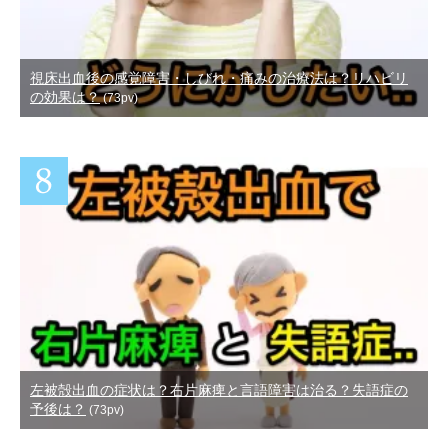
視床出血後の感覚障害・しびれ・痛みの治療法は？リハビリ
の効果は？
(73pv)
左被殻出血の症状は？右片麻痺と言語障害は治る？失語症の
予後は？
(73pv)