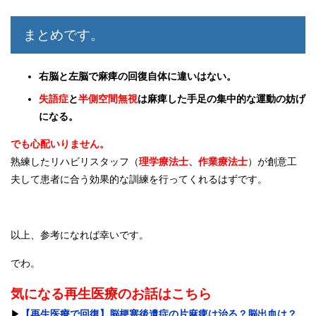
まとめです。
右脳と左脳で麻痺の回復自体に違いはない。
失語症
と
半側空間無視
は麻痺した手足の集中的な運動の妨げ
になる。
でも心配いりません。
熟練したリハビリスタッフ（
理学療法士、作業療法士
）が創意工
夫して患者に合う効果的な訓練を行ってくれるはずです。
以上、参考になれば幸いです。
でわ。
気になる再生医療のお話はこちら
▶︎
【再生医療で回復】脳梗塞後遺症の片麻痺は治る？脳出血は？