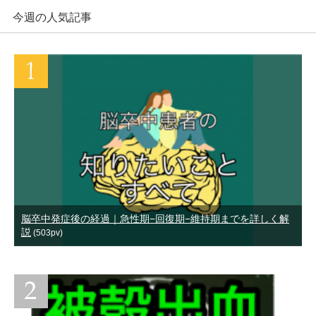
今週の人気記事
脳卒中発症後の経過｜急性期−回復期−維持期までを詳しく解
説
(503pv)