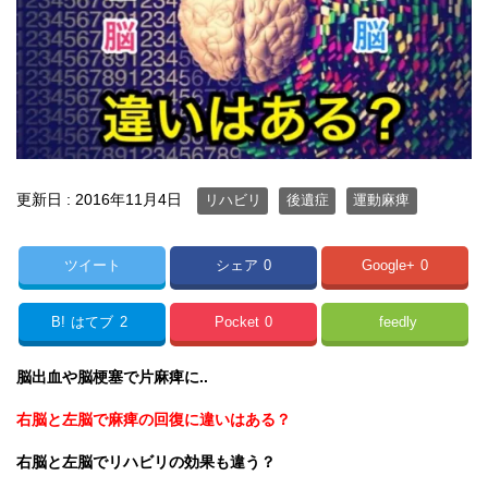
更新日 :
2016年11月4日
リハビリ
後遺症
運動麻痺
ツイート
シェア
0
Google+
0
B!
はてブ
2
Pocket
0
feedly
脳出血や脳梗塞で片麻痺に..
右脳と左脳で麻痺の回復に違いはある？
右脳と左脳でリハビリの効果も違う？