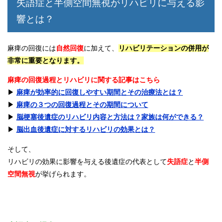
失語症と半側空間無視がリハビリに与える影
響とは？
麻痺の回復には
自然回復
に加えて、
リハビリテーションの併用が
非常に重要となります。
麻痺の回復過程とリハビリに関する記事はこちら
▶︎
麻痺が効率的に回復しやすい期間とその治療法とは？
▶︎
麻痺の３つの回復過程とその期間について
▶︎
脳梗塞後遺症のリハビリ内容と方法は？家族は何ができる？
▶︎
脳出血後遺症に対するリハビリの効果とは？
そして、
リハビリの効果に影響を与える後遺症の代表として
失語症
と
半側
空間無視
が挙げられます。