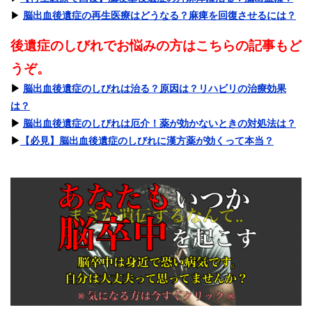
▶︎
脳出血後遺症の再生医療はどうなる？麻痺を回復させるには？
後遺症のしびれでお悩みの方はこちらの記事もど
うぞ。
▶︎
脳出血後遺症のしびれは治る？原因は？リハビリの治療効果
は？
▶︎
脳出血後遺症のしびれは厄介！薬が効かないときの対処法は？
▶︎
【必見】脳出血後遺症のしびれに漢方薬が効くって本当？