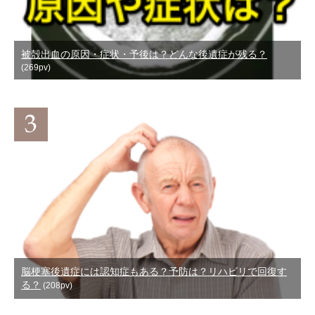
被殻出血の原因・症状・予後は？どんな後遺症が残る？
(269pv)
脳梗塞後遺症には認知症もある？予防は？リハビリで回復す
る？
(208pv)