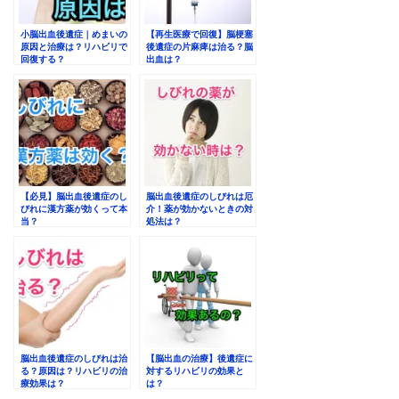
小脳出血後遺症｜めまいの
【再生医療で回復】脳梗塞
原因と治療は？リハビリで
後遺症の片麻痺は治る？脳
回復する？
出血は？
【必見】脳出血後遺症のし
脳出血後遺症のしびれは厄
びれに漢方薬が効くって本
介！薬が効かないときの対
当？
処法は？
脳出血後遺症のしびれは治
【脳出血の治療】後遺症に
る？原因は？リハビリの治
対するリハビリの効果と
療効果は？
は？