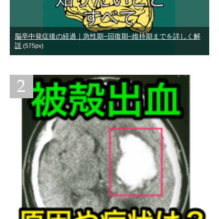
脳卒中発症後の経過｜急性期−回復期−維持期までを詳しく解
説
(575pv)