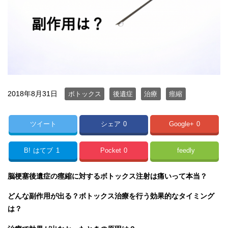
2018年8月31日
ボトックス
後遺症
治療
痙縮
ツイート
シェア
0
Google+
0
B!
はてブ
1
Pocket
0
feedly
脳梗塞後遺症の痙縮に対するボトックス注射は痛いって本当？
どんな副作用が出る？ボトックス治療を行う効果的なタイミング
は？