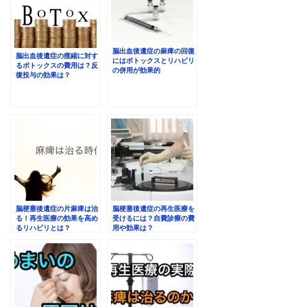
脳出血後遺症の麻痺の回復
脳出血後遺症の痙縮に対す
にはボトックスとリハビリ
るボトックスの費用は？反
の併用が効果的
復投与の効果は？
脳梗塞後遺症の片麻痺は治
脳梗塞後遺症の再生医療を
る！再生医療の効果を高め
受けるには？自費診療の費
るリハビリとは？
用や効果は？