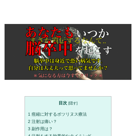
目次
[
隠す
]
1
痙縮に対するボツリヌス療法
2
注射は痛い？
3
副作用は？