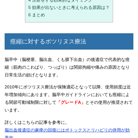
4
注射をする効果的なタイミング
5
効果が出ないときに考えられる原因は？
6
まとめ
痙縮に対するボツリヌス療法
脳卒中（脳梗塞、脳出血、くも膜下出血）の後遺症で代表的な痙
縮（筋肉のこわばり、つっぱり）は関節拘縮や痛みの原因となり
日常生活の妨げとなります。
2010年にボツリヌス療法が保険適応となって以降、使用頻度は近
年増加傾向にあります。脳卒中ガイドラインにおいても痙縮によ
る関節可動域制限に対して
「グレードA」
とその使用が推奨されて
います。
詳しくはこちらの記事を参考に。
脳出血後遺症の麻痺の回復にはボトックスとリハビリの併用が効
果的