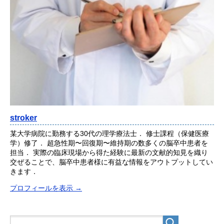
stroker
某大学病院に勤務する30代の理学療法士． 修士課程（保健医療
学）修了． 超急性期〜回復期〜維持期の数多くの脳卒中患者を
担当． 実際の臨床現場から得た経験に最新の文献的知見を織り
交ぜることで、脳卒中患者様に有益な情報をアウトプットしてい
きます．
プロフィールを表示 →