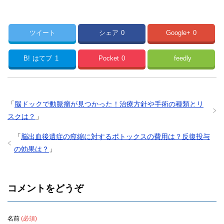
ツイート
シェア
0
Google+
0
B!
はてブ
1
Pocket
0
feedly
「
脳ドックで動脈瘤が見つかった！治療方針や手術の種類とリ
スクは？
」
「
脳出血後遺症の痙縮に対するボトックスの費用は？反復投与
の効果は？
」
コメントをどうぞ
名前
(必須)