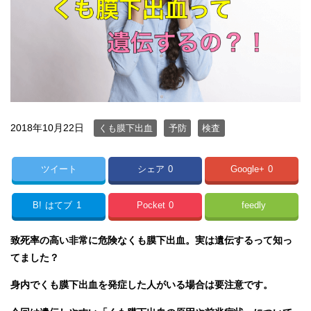
2018年10月22日
くも膜下出血
予防
検査
ツイート
シェア
0
Google+
0
B!
はてブ
1
Pocket
0
feedly
致死率の高い非常に危険なくも膜下出血。
実は遺伝するって知っ
てました？
身内でくも膜下出血を発症した人がいる場合は要注意です。