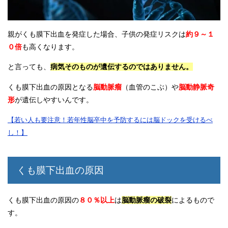
親がくも膜下出血を発症した場合、子供の発症リスクは
約９～１
０倍
も高くなります。
と言っても、
病気そのものが遺伝するのではありません。
くも膜下出血の原因となる
脳動脈瘤
（血管のこぶ）や
脳動静脈奇
形
が遺伝しやすいんです。
【若い人も要注意！若年性脳卒中を予防するには脳ドックを受けるべ
し！】
くも膜下出血の原因
くも膜下出血の原因の
８０％以上
は
脳動脈瘤の破裂
によるもので
す。