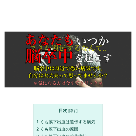
目次
[
隠す
]
1
くも膜下出血は遺伝する病気
2
くも膜下出血の原因