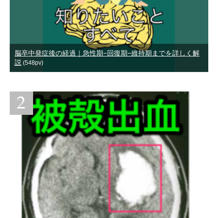
脳卒中発症後の経過｜急性期−回復期−維持期までを詳しく解
説
(548pv)