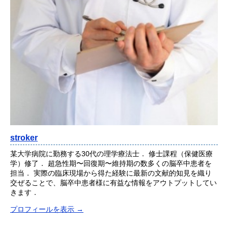
stroker
某大学病院に勤務する30代の理学療法士． 修士課程（保健医療
学）修了． 超急性期〜回復期〜維持期の数多くの脳卒中患者を
担当． 実際の臨床現場から得た経験に最新の文献的知見を織り
交ぜることで、脳卒中患者様に有益な情報をアウトプットしてい
きます．
プロフィールを表示 →