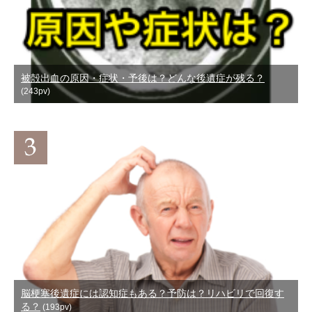
被殻出血の原因・症状・予後は？どんな後遺症が残る？
(243pv)
脳梗塞後遺症には認知症もある？予防は？リハビリで回復す
る？
(193pv)