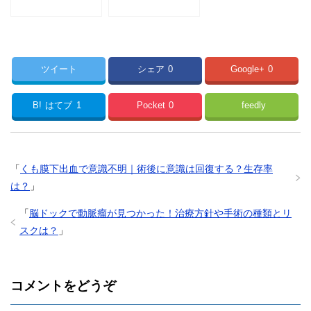
ツイート
シェア
0
Google+
0
B!
はてブ
1
Pocket
0
feedly
「
くも膜下出血で意識不明｜術後に意識は回復する？生存率
は？
」
「
脳ドックで動脈瘤が見つかった！治療方針や手術の種類とリ
スクは？
」
コメントをどうぞ