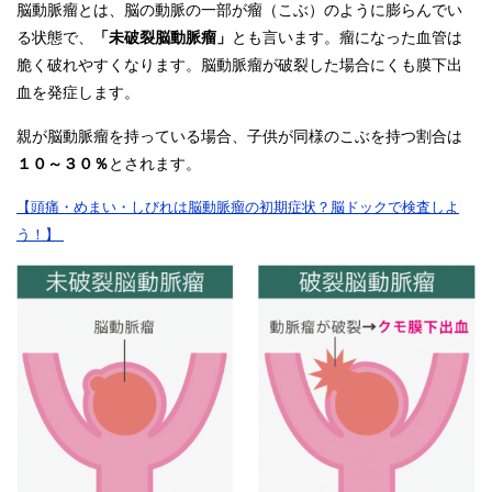
脳動脈瘤とは、脳の動脈の一部が瘤（こぶ）のように膨らんでい
る状態で、
「未破裂脳動脈瘤」
とも言います。瘤になった血管は
脆く破れやすくなります。脳動脈瘤が破裂した場合にくも膜下出
血を発症します。
親が脳動脈瘤を持っている場合、子供が同様のこぶを持つ割合は
１０～３０％
とされます。
【頭痛・めまい・しびれは脳動脈瘤の初期症状？脳ドックで検査しよ
う！】