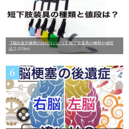
【脳出血片麻痺の歩行リハビリ】短下肢装具の種類や値段
は？
(113pv)