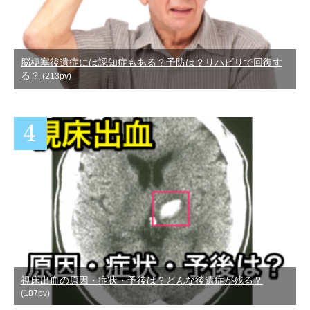
脳梗塞後遺症には認知症もある？予防は？リハビリで回復す
る？
(213pv)
視床出血の原因・症状・予後は？どんな後遺症が残る？
(187pv)