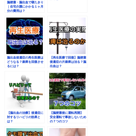
脳梗塞・脳出血で寝たきり
｜在宅介護にかかる１ヶ月
分の費用は？
脳出血後遺症の再生医療は
【再生医療で回復】脳梗塞
どうなる？麻痺を回復させ
後遺症の片麻痺は治る？脳
るには？
出血は？
【脳出血の治療】後遺症に
【脳梗塞後に運転再開】
対するリハビリの効果と
安全運転で事故しないため
は？
の７つのコツ