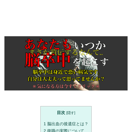
目次
[
隠す
]
1
脳出血の後遺症とは？
2
復職の実際について