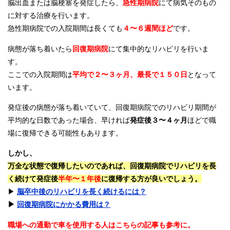
脳出血または脳梗塞を発症したら、
急性期病院
にて病気そのもの
に対する治療を行います。
急性期病院での入院期間は長くても
４〜６週間ほど
です。
病態が落ち着いたら
回復期病院
にて集中的なリハビリを行いま
す。
ここでの入院期間は
平均で２〜３ヶ月、最長で１５０日
となって
います。
発症後の病態が落ち着いていて、回復期病院でのリハビリ期間が
平均的な日数であった場合、早ければ
発症後３〜４ヶ月
ほどで職
場に復帰できる可能性もあります。
しかし、
万全な状態で復帰したいのであれば、回復期病院でリハビリを長
く続けて発症後
半年〜１年後
に復帰する方が良いでしょう。
▶︎
脳卒中後のリハビリを長く続けるには？
▶︎
回復期病院にかかる費用は？
職場への通勤で車を使用する人はこちらの記事も参考に。