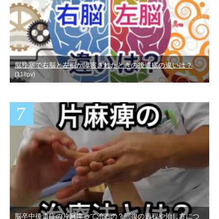
脳梗塞で右脳と左脳が障害されたときの後遺症の違いは？
(118pv)
脳卒中後遺症の片麻痺って治るの？回復の過程や治し方につ