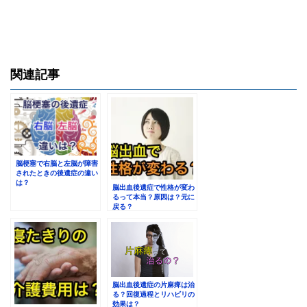
関連記事
脳梗塞で右脳と左脳が障害
されたときの後遺症の違い
は？
脳出血後遺症で性格が変わ
るって本当？原因は？元に
戻る？
脳出血後遺症の片麻痺は治
る？回復過程とリハビリの
効果は？