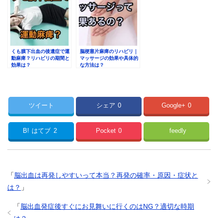
くも膜下出血の後遺症で運
脳梗塞片麻痺のリハビリ｜
動麻痺？リハビリの期間と
マッサージの効果や具体的
効果は？
な方法は？
ツイート
シェア
0
Google+
0
B!
はてブ
2
Pocket
0
feedly
「
脳出血は再発しやすいって本当？再発の確率・原因・症状と
は？
」
「
脳出血発症後すぐにお見舞いに行くのはNG？適切な時期