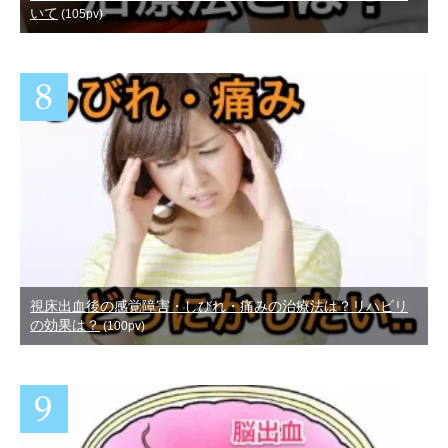
いて
(105pv)
視床出血後の感覚障害・しびれ・痛みの治療法は？リハビリ
の効果は？
(100pv)