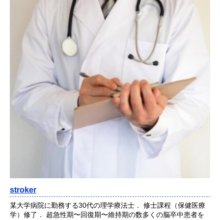
stroker
某大学病院に勤務する30代の理学療法士． 修士課程（保健医療
学）修了． 超急性期〜回復期〜維持期の数多くの脳卒中患者を