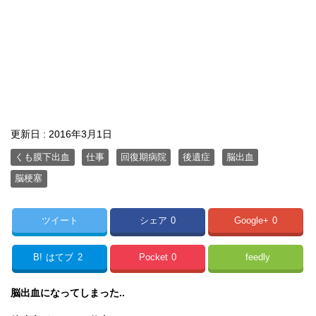
更新日 :
2016年3月1日
くも膜下出血
仕事
回復期病院
後遺症
脳出血
脳梗塞
ツイート
シェア
0
Google+
0
B!
はてブ
2
Pocket
0
feedly
脳出血になってしまった..