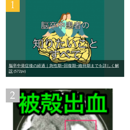
脳卒中発症後の経過｜急性期−回復期−維持期までを詳しく解
説
(572pv)