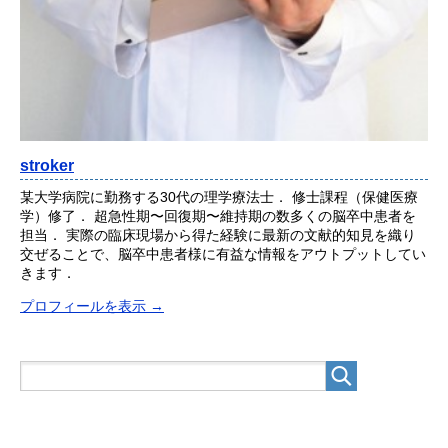
stroker
某大学病院に勤務する30代の理学療法士． 修士課程（保健医療
学）修了． 超急性期〜回復期〜維持期の数多くの脳卒中患者を
担当． 実際の臨床現場から得た経験に最新の文献的知見を織り
交ぜることで、脳卒中患者様に有益な情報をアウトプットしてい
きます．
プロフィールを表示 →