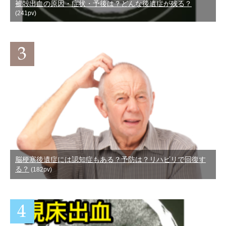
被殻出血の原因・症状・予後は？どんな後遺症が残る？
(241pv)
脳梗塞後遺症には認知症もある？予防は？リハビリで回復す
る？
(182pv)