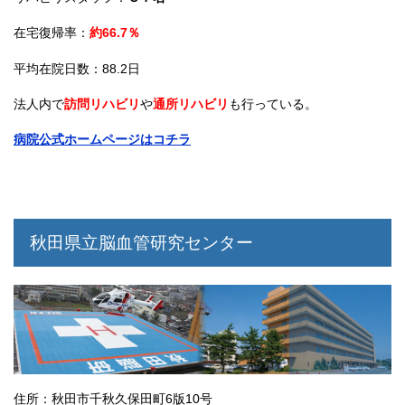
在宅復帰率：
約66.7％
平均在院日数：88.2日
法人内で
訪問リハビリ
や
通所リハビリ
も行っている。
病院公式ホームページはコチラ
秋田県立脳血管研究センター
住所：秋田市千秋久保田町6版10号