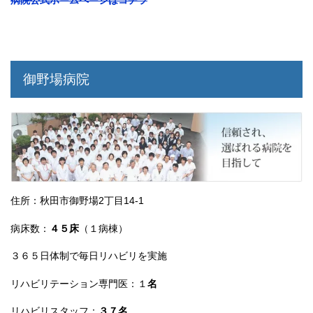
御野場病院
住所：秋田市御野場2丁目14-1
病床数：
４５床
（１病棟）
３６５日体制で毎日リハビリを実施
リハビリテーション専門医：１
名
リハビリスタッフ：
３７名