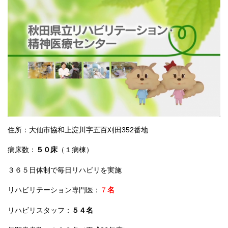
住所：大仙市協和上淀川字五百刈田352番地
病床数：
５０床
（１病棟）
３６５日体制で毎日リハビリを実施
リハビリテーション専門医：
７
名
リハビリスタッフ：
５４名