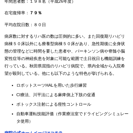
年間患者数：１９８名（平成26年度）
在宅復帰率：
７９％
平均在院日数：８０日
病床数に対するリハ医の数は圧倒的に多い。また回復期リハビリ
病棟５０床以外にも療養型病棟５０床があり、急性期後に全身状
態の管理などに時間を要した患者や、パーキンソン病や脊髄小脳
変性症等の神経疾患を対象に可能な範囲で土日祝日も機能訓練を
行っている。秋田県屈指のリハビリ病院で、県内全域から入院希
望が殺到している。他にも以下のような特色が挙げられる。
ロボットスーツHALを用いた歩行練習
CI療法、川平法による麻痺側上下肢の促通
ボトックス注射による痙性コントロール
自動車運転技能評価（作業療法室でドライビングシミュレー
タ使用）
病院公式ホームページはコチラ