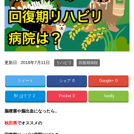
更新日 :
2018年7月11日
リハビリ
回復期病院
ツイート
シェア
0
Google+
0
B!
はてブ
2
Pocket
0
feedly
脳梗塞や脳出血になったら..
秋田県
でオススメの