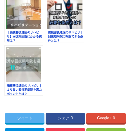
【脳梗塞後遺症のリハビ
脳梗塞後遺症のリハビリ｜
リ】回復期病院にかかる費
回復期病院に転院できる条
用は？
件とは？
脳梗塞後遺症のリハビリ｜
より良い回復期病院を選ぶ
ポイントとは？
ツイート
シェア
0
Google+
0