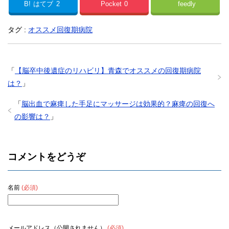
B!
はてブ
2
Pocket
0
feedly
タグ :
オススメ回復期病院
「
【脳卒中後遺症のリハビリ】青森でオススメの回復期病院
は？
」
「
脳出血で麻痺した手足にマッサージは効果的？麻痺の回復へ
の影響は？
」
コメントをどうぞ
名前
(必須)
メールアドレス（公開されません）
(必須)