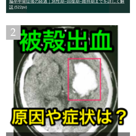
脳卒中発症後の経過｜急性期−回復期−維持期までを詳しく解
説
(522pv)