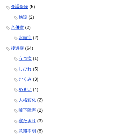
介護保険
(5)
施設
(2)
合併症
(2)
水頭症
(2)
後遺症
(64)
うつ病
(1)
しびれ
(5)
むくみ
(3)
めまい
(4)
人格変化
(2)
嚥下障害
(2)
寝たきり
(3)
意識不明
(8)