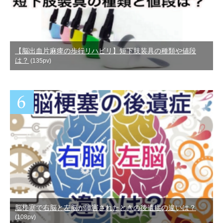
【脳出血片麻痺の歩行リハビリ】短下肢装具の種類や値段
は？
(135pv)
脳梗塞で右脳と左脳が障害されたときの後遺症の違いは？
(108pv)