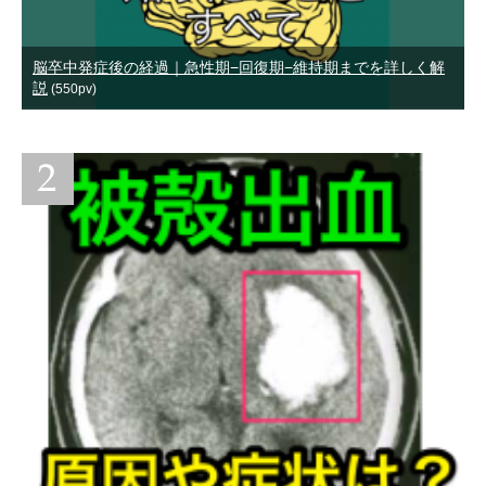
脳卒中発症後の経過｜急性期−回復期−維持期までを詳しく解
説
(550pv)