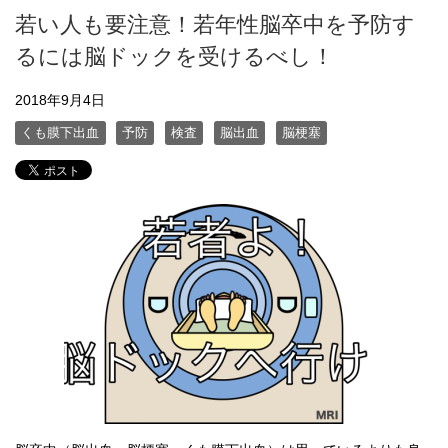
若い人も要注意！若年性脳卒中を予防す
るには脳ドックを受けるべし！
2018年9月4日
くも膜下出血
予防
検査
脳出血
脳梗塞