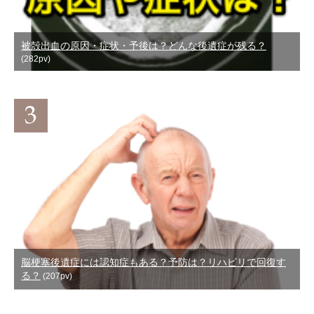
被殻出血の原因・症状・予後は？どんな後遺症が残る？
(282pv)
脳梗塞後遺症には認知症もある？予防は？リハビリで回復す
る？
(207pv)