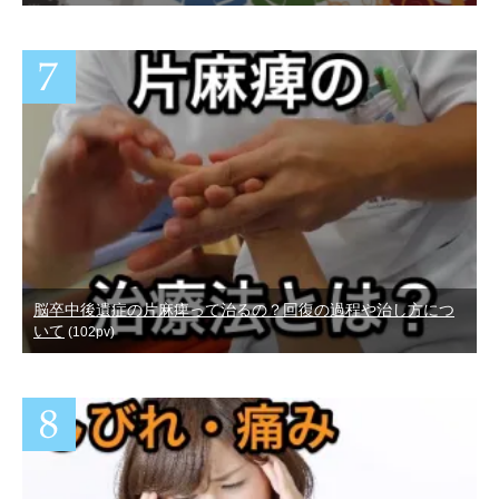
脳卒中後遺症の片麻痺って治るの？回復の過程や治し方につ
いて
(102pv)