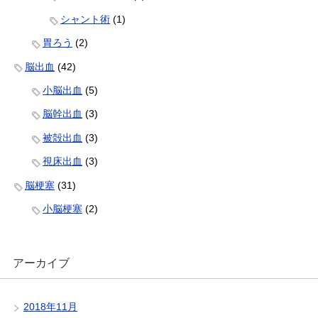
シャント術
(1)
胃ろう
(2)
脳出血
(42)
小脳出血
(5)
脳幹出血
(3)
被殻出血
(3)
視床出血
(3)
脳梗塞
(31)
小脳梗塞
(2)
アーカイブ
2018年11月