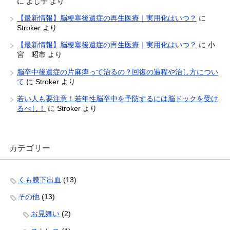
に
よし子
より
【最新情報】脳梗塞後遺症の再生医療｜実用化はいつ？
に
Stroker
より
【最新情報】脳梗塞後遺症の再生医療｜実用化はいつ？
に
小
宮 昭市
より
脳卒中後遺症の片麻痺って治るの？回復の過程や治し方につい
て
に
Stroker
より
若い人も要注意！若年性脳卒中を予防するには脳ドックを受け
るべし！
に
Stroker
より
カテゴリー
くも膜下出血
(13)
その他
(13)
お見舞い
(2)