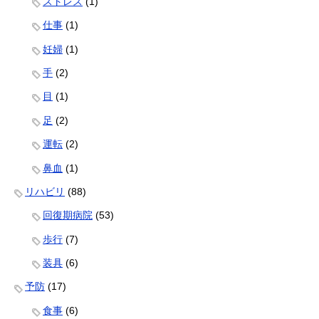
ストレス
(1)
仕事
(1)
妊婦
(1)
手
(2)
目
(1)
足
(2)
運転
(2)
鼻血
(1)
リハビリ
(88)
回復期病院
(53)
歩行
(7)
装具
(6)
予防
(17)
食事
(6)