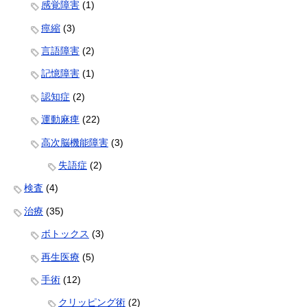
感覚障害
(1)
痙縮
(3)
言語障害
(2)
記憶障害
(1)
認知症
(2)
運動麻痺
(22)
高次脳機能障害
(3)
失語症
(2)
検査
(4)
治療
(35)
ボトックス
(3)
再生医療
(5)
手術
(12)
クリッピング術
(2)