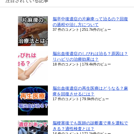
注目されている記事
脳卒中後遺症の片麻痺って治るの？回復
の過程や治し方について
37 件のコメント
|
251.7k件のビュー
脳出血後遺症のしびれは治る？原因は？
リハビリの治療効果は？
18 件のコメント
|
179.4k件のビュー
脳出血後遺症の再生医療はどうなる？麻
痺を回復させるには？
17 件のコメント
|
79.9k件のビュー
脳梗塞後でも医師の診断書で車を運転で
きる？適性検査とは？
14 件のコメント
|
171.1k件のビュー