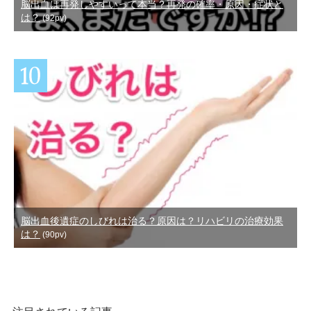
脳出血は再発しやすいって本当？再発の確率・原因・症状と
は？
(92pv)
脳出血後遺症のしびれは治る？原因は？リハビリの治療効果
は？
(90pv)