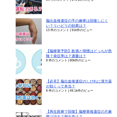
脳出血後遺症の手の麻痺は回復しにく
い？リハビリの効果は？
13 件のコメント
|
91k件のビュー
【脳梗塞予防】飲酒と喫煙はどっちが危
険？発症率は？適量は？
8 件のコメント
|
80k件のビュー
【必見】脳出血後遺症のしびれに漢方薬
が効くって本当？
8 件のコメント
|
49.1k件のビュー
【再生医療で回復】脳梗塞後遺症の片麻
痺は治る？脳出血は？