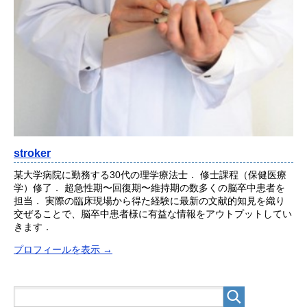
stroker
某大学病院に勤務する30代の理学療法士． 修士課程（保健医療
学）修了． 超急性期〜回復期〜維持期の数多くの脳卒中患者を
担当． 実際の臨床現場から得た経験に最新の文献的知見を織り
交ぜることで、脳卒中患者様に有益な情報をアウトプットしてい
きます．
プロフィールを表示 →