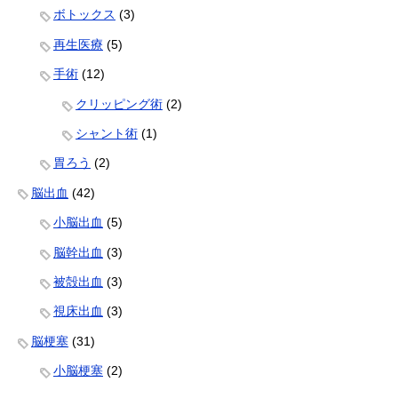
ボトックス
(3)
再生医療
(5)
手術
(12)
クリッピング術
(2)
シャント術
(1)
胃ろう
(2)
脳出血
(42)
小脳出血
(5)
脳幹出血
(3)
被殻出血
(3)
視床出血
(3)
脳梗塞
(31)
小脳梗塞
(2)