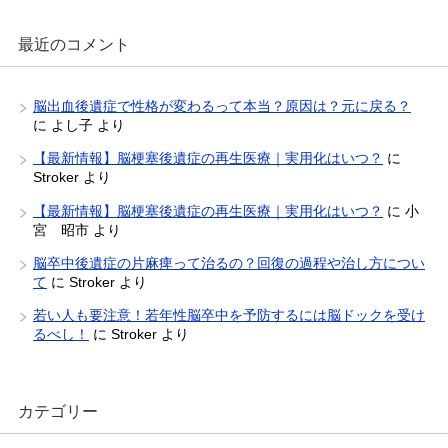
最近のコメント
脳出血後遺症で性格が変わるって本当？原因は？元に戻る？
に
よし子
より
【最新情報】脳梗塞後遺症の再生医療｜実用化はいつ？
に
Stroker
より
【最新情報】脳梗塞後遺症の再生医療｜実用化はいつ？
に
小
宮 昭市
より
脳卒中後遺症の片麻痺って治るの？回復の過程や治し方につい
て
に
Stroker
より
若い人も要注意！若年性脳卒中を予防するには脳ドックを受け
るべし！
に
Stroker
より
カテゴリー