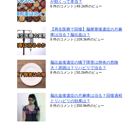
が効くって本当？
8 件のコメント
|
49.1k件のビュー
【再生医療で回復】脳梗塞後遺症の片麻
痺は治る？脳出血は？
8 件のコメント
|
109.3k件のビュー
脳出血後遺症の嚥下障害は肺炎の危険
大！原因は？リハビリで治る？
8 件のコメント
|
50.2k件のビュー
脳出血後遺症の片麻痺は治る？回復過程
とリハビリの効果は？
6 件のコメント
|
350.9k件のビュー