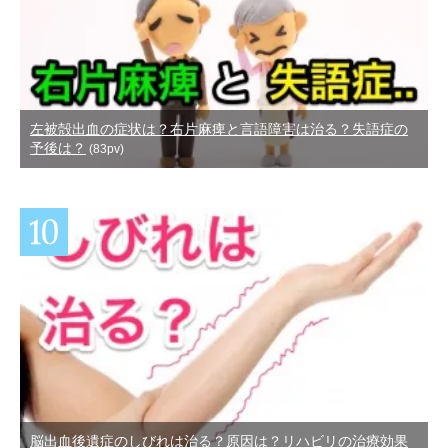
左被殻出血の症状は？右片麻痺と言語障害は治る？失語症の
予後は？
(83pv)
脳出血後遺症のしびれは治る？原因は？リハビリの治療効果