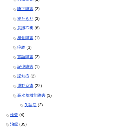
嚥下障害
(2)
寝たきり
(3)
意識不明
(8)
感覚障害
(1)
痙縮
(3)
言語障害
(2)
記憶障害
(1)
認知症
(2)
運動麻痺
(22)
高次脳機能障害
(3)
失語症
(2)
検査
(4)
治療
(35)