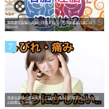
脳梗塞で右脳と左脳が障害されたときの後遺症の違いは？
(102pv)
視床出血後の感覚障害・しびれ・痛みの治療法は？リハビリ
の効果は？
(88pv)