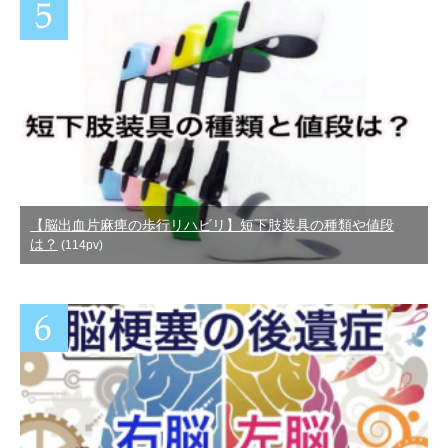
【脳出血片麻痺の歩行リハビリ】短下肢装具の種類や値段
は？
(114pv)