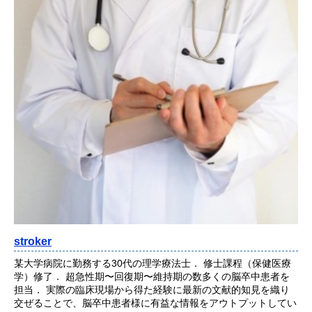
stroker
某大学病院に勤務する30代の理学療法士． 修士課程（保健医療
学）修了． 超急性期〜回復期〜維持期の数多くの脳卒中患者を
担当． 実際の臨床現場から得た経験に最新の文献的知見を織り
交ぜることで、脳卒中患者様に有益な情報をアウトプットしてい