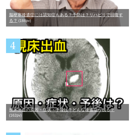
脳梗塞後遺症には認知症もある？予防は？リハビリで回復す
る？
(188pv)
視床出血の原因・症状・予後は？どんな後遺症が残る？
(162pv)