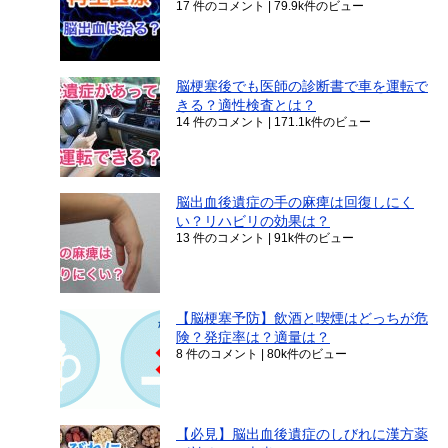
17 件のコメント
|
79.9k件のビュー
脳梗塞後でも医師の診断書で車を運転で
きる？適性検査とは？
14 件のコメント
|
171.1k件のビュー
脳出血後遺症の手の麻痺は回復しにく
い？リハビリの効果は？
13 件のコメント
|
91k件のビュー
【脳梗塞予防】飲酒と喫煙はどっちが危
険？発症率は？適量は？
8 件のコメント
|
80k件のビュー
【必見】脳出血後遺症のしびれに漢方薬