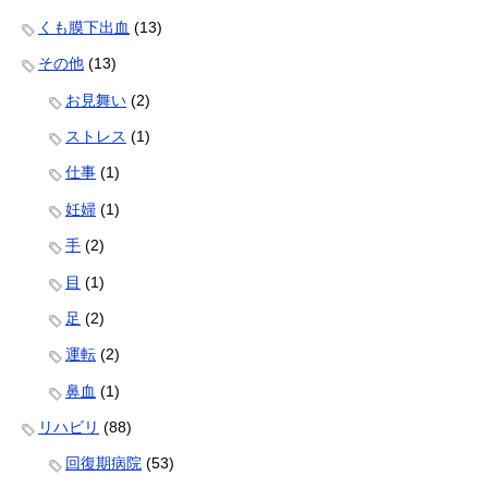
くも膜下出血
(13)
その他
(13)
お見舞い
(2)
ストレス
(1)
仕事
(1)
妊婦
(1)
手
(2)
目
(1)
足
(2)
運転
(2)
鼻血
(1)
リハビリ
(88)
回復期病院
(53)