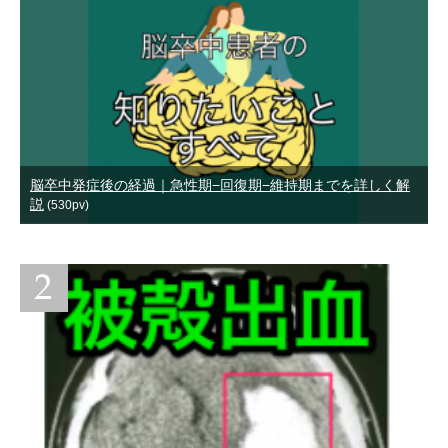
脳卒中発症後の経過｜急性期−回復期−維持期までを詳しく解
説
(530pv)