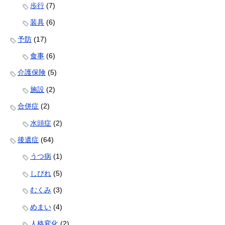
歩行
(7)
装具
(6)
予防
(17)
食事
(6)
介護保険
(5)
施設
(2)
合併症
(2)
水頭症
(2)
後遺症
(64)
うつ病
(1)
しびれ
(5)
むくみ
(3)
めまい
(4)
人格変化
(2)