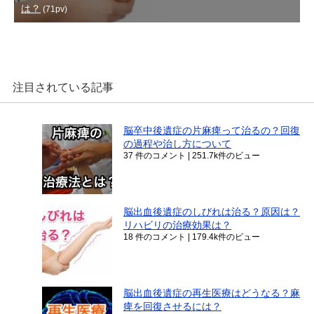
は？
(71pv)
注目されている記事
脳卒中後遺症の片麻痺って治るの？回復
の過程や治し方について
37 件のコメント
|
251.7k件のビュー
脳出血後遺症のしびれは治る？原因は？
リハビリの治療効果は？
18 件のコメント
|
179.4k件のビュー
脳出血後遺症の再生医療はどうなる？麻
痺を回復させるには？