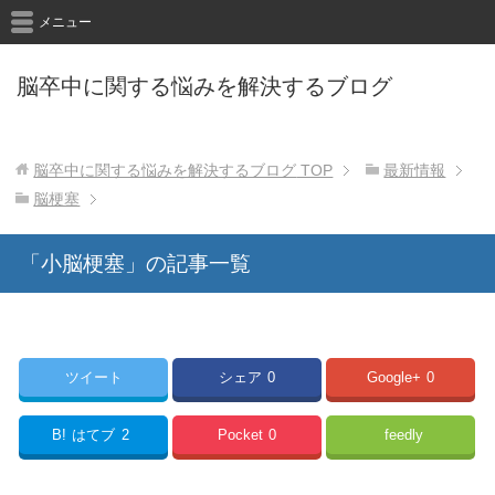
メニュー
脳卒中に関する悩みを解決するブログ
脳卒中に関する悩みを解決するブログ
TOP
最新情報
脳梗塞
「小脳梗塞」の記事一覧
ツイート
シェア
0
Google+
0
B!
はてブ
2
Pocket
0
feedly